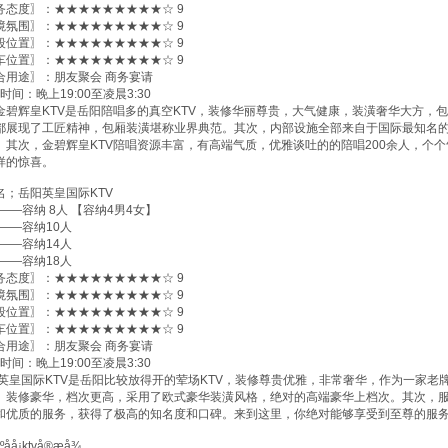
务态度〗：★★★★★★★★★☆ 9
境氛围〗：★★★★★★★★★☆ 9
段位置〗：★★★★★★★★★☆ 9
车位置〗：★★★★★★★★★☆ 9
合用途〗：朋友聚会 商务宴请
间：晚上19:00至凌晨3:30
辉皇KTV是岳阳陪唱多的真空KTV，装修华丽尊贵，大气健康，装潢奢华大方，
都展现了工匠精神，包厢装潢堪称业界典范。其次，内部设施全部来自于国际最知名
。其次，金碧辉皇KTV陪唱资源丰富，有高端气质，优雅谈吐的的陪唱200余人，个
样的惊喜。
名；岳阳英皇国际KTV
0——容纳 8人 【容纳4男4女】
0——容纳10人
0——容纳14人
0——容纳18人
务态度〗：★★★★★★★★★☆ 9
境氛围〗：★★★★★★★★★☆ 9
段位置〗：★★★★★★★★★☆ 9
车位置〗：★★★★★★★★★☆ 9
合用途〗：朋友聚会 商务宴请
间：晚上19:00至凌晨3:30
国际KTV是岳阳比较放得开的荤场KTV，装修尊贵优雅，非常奢华，作为一家老
。装修豪华，档次更高，采用了欧式豪华装潢风格，绝对的高端豪华上档次。其次，服
和优质的服务，获得了极高的知名度和口碑。来到这里，你绝对能够享受到至尊的服