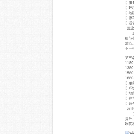
〖服
〖环
〖地
〖停
〖适
营业时
金碧
细节
放心
不一
第三
118
138
158
188
〖服
〖环
〖地
〖停
〖适
营业时
英皇
提升
制度