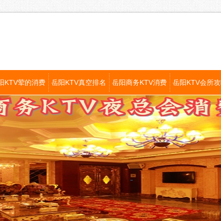
阳KTV荤的消费
岳阳KTV真空排名
岳阳商务KTV消费
岳阳KTV会所