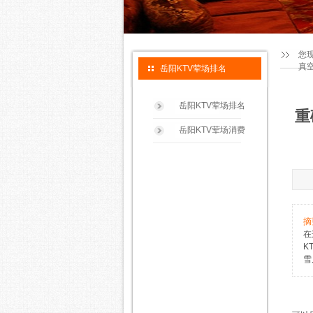
您
真
岳阳KTV荤场排名
岳阳KTV荤场排名
重
岳阳KTV荤场消费
摘
在
K
雪
生活