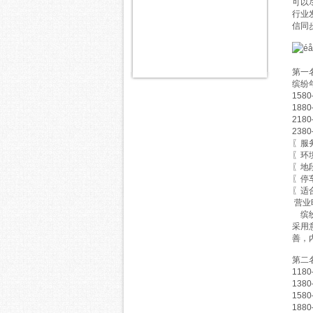
可以
行业
信同
第一
缤纷
158
188
218
238
〖服
〖环
〖地
〖停
〖适
营业时
缤纷
采用
善，
第二
118
138
158
188