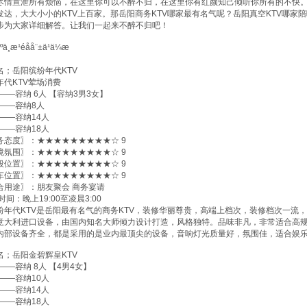
尽情宣泄所有烦恼，在这里你可以不醉不归，在这里你有红颜知己倾听你所有的不快。
发达，大大小小的KTV上百家。那岳阳商务KTV哪家最有名气呢？岳阳真空KTV哪家陪唱多
步为大家详细解答。让我们一起来不醉不归吧！
名；岳阳缤纷年代KTV
年代KTV荤场消费
0——容纳 6人 【容纳3男3女】
0——容纳8人
0——容纳14人
0——容纳18人
务态度〗：★★★★★★★★★☆ 9
境氛围〗：★★★★★★★★★☆ 9
段位置〗：★★★★★★★★★☆ 9
车位置〗：★★★★★★★★★☆ 9
合用途〗：朋友聚会 商务宴请
间：晚上19:00至凌晨3:00
年代KTV是岳阳最有名气的商务KTV，装修华丽尊贵，高端上档次，装修档次一流
意大利进口设备，由国内知名大师倾力设计打造，风格独特。品味非凡，非常适合高规
内部设备齐全，都是采用的是业内最顶尖的设备，音响灯光质量好，氛围佳，适合娱
名；岳阳金碧辉皇KTV
0——容纳 8人 【4男4女】
0——容纳10人
0——容纳14人
0——容纳18人