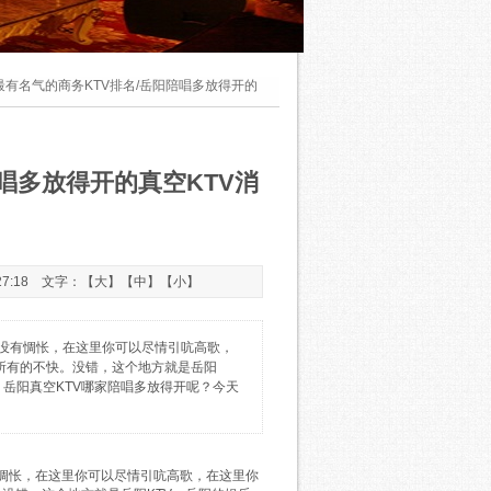
最有名气的商务KTV排名/岳阳陪唱多放得开的
唱多放得开的真空KTV消
27:18 文字：【
大
】【
中
】【
小
】
没有惆怅，在这里你可以尽情引吭高歌，
所有的不快。没错，这个地方就是岳阳
？岳阳真空KTV哪家陪唱多放得开呢？今天
怅，在这里你可以尽情引吭高歌，在这里你