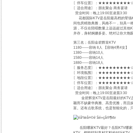
〖停车位置〗：★★★★★★★★★☆
〖适合用途〗：朋友聚会 商务宴请
营业时间：晚上19:00至凌晨3:30
花都国际KTV是岳阳最高档的荤场
间包房精致典雅，风格不一，别具一格
源，不仅在陪唱数量上远远超过其他K
并存，身材婀娜多姿。绝对让你大饱
第三名；岳阳金碧辉皇KTV
1180——容纳 8人 【容纳4男4女】
1380——容纳10人
1580——容纳14人
1880——容纳18人
〖服务态度〗：★★★★★★★★★☆
〖环境氛围〗：★★★★★★★★★☆
〖地段位置〗：★★★★★★★★★☆
〖停车位置〗：★★★★★★★★★☆
〖适合用途〗：朋友聚会 商务宴请
营业时间：晚上19:00至凌晨3:30
金碧辉皇KTV是岳阳最好的KTV
颖而不缺豪华典雅、高贵优雅，而且
富。还有点歌系统，也是智能化的，
岳阳哪家KTV最好？岳阳KTV哪家
KTV，都能找到真材实料的好玩KTV。